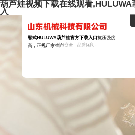
葫芦娃视频下载在线观看,HULUWA
入
颚式HULUWA葫芦娃官方下载入口
抗压强度
- 型号齐全，品质优良 -
高，正规厂家生产，